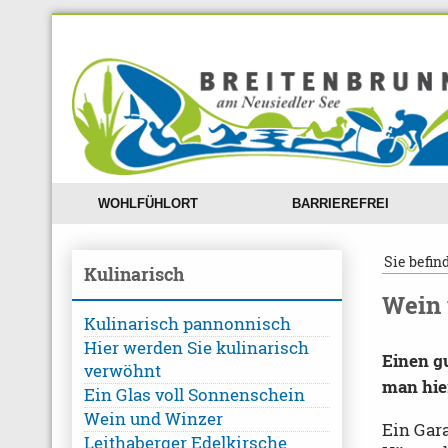
WOHLFÜHLORT
BARRIEREFREI
Sie befin
Kulinarisch
Wein 
Kulinarisch pannonnisch
Hier werden Sie kulinarisch
Einen g
verwöhnt
man hie
Ein Glas voll Sonnenschein
Wein und Winzer
Ein Gara
Leithaberger Edelkirsche