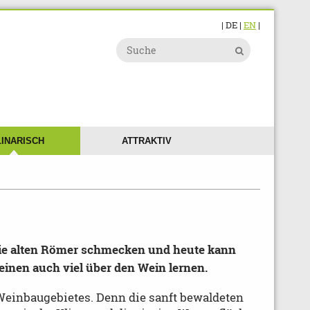
| DE |
EN
|
INARISCH
ATTRAKTIV
die alten Römer schmecken und heute kann
inen auch viel über den Wein lernen.
s Weinbaugebietes. Denn die sanft bewaldeten