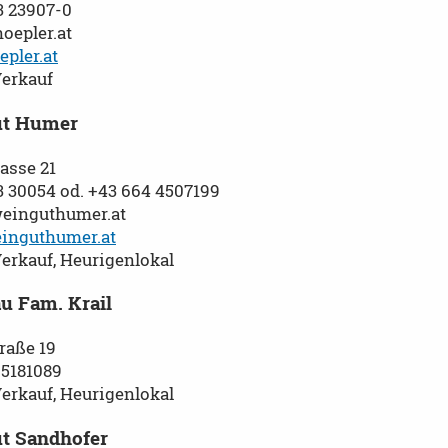
3 23907-0
oepler.at
pler.at
Verkauf
ut Humer
asse 21
3 30054 od. +43 664 4507199
einguthumer.at
inguthumer.at
Verkauf, Heurigenlokal
u Fam. Krail
raße 19
 5181089
Verkauf, Heurigenlokal
t Sandhofer