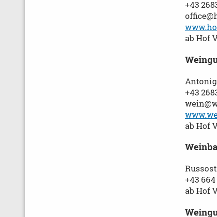
+43 268
office@h
www.hoe
ab Hof 
Weing
Antonig
+43 268
wein@w
www.we
ab Hof 
Weinba
Russost
+43 664
ab Hof 
Weingu