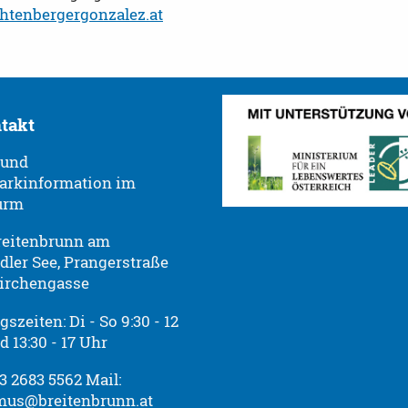
htenbergergonzalez.at
takt
 und
arkinformation im
urm
reitenbrunn am
dler See, Prangerstraße
irchengasse
szeiten: Di - So 9:30 - 12
 13:30 - 17 Uhr
43 2683 5562 Mail:
mus@breitenbrunn.at