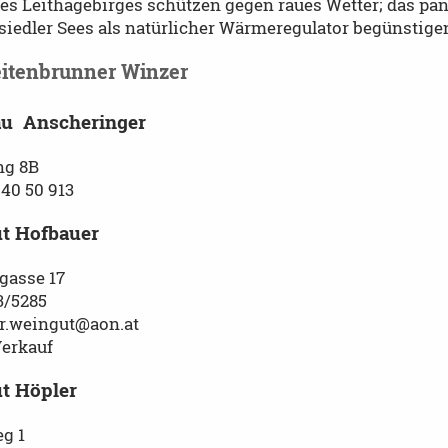
es Leithagebirges schützen gegen raues Wetter; das pa
iedler Sees als natürlicher Wärmeregulator begünstigen
eitenbrunner Winzer
u Anscheringer
ng 8B
 40 50 913
t Hofbauer
gasse 17
3/5285
r.weingut@aon.at
Verkauf
t Höpler
g 1