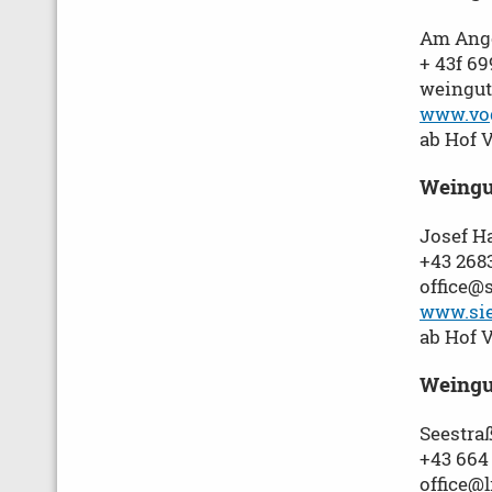
Am Ange
+ 43f 6
weingut
www.vog
ab Hof 
Weingu
Josef H
+43 268
office@
www.sie
ab Hof 
Weingu
Seestra
+43 664
office@