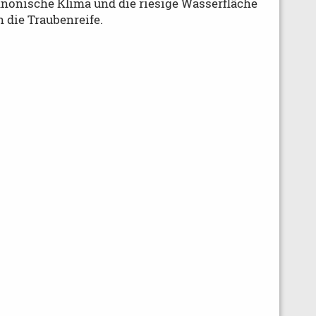
nnonische Klima und die riesige Wasserfläche
 die Traubenreife.