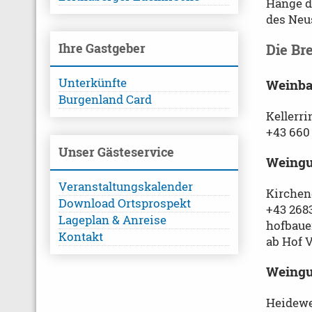
Hänge d
des Neus
Ihre Gastgeber
Die Br
Unterkünfte
Weinba
Burgenland Card
Kellerri
+43 660
Unser Gästeservice
Weingu
Veranstaltungskalender
Kirchen
Download Ortsprospekt
+43 268
Lageplan & Anreise
hofbaue
Kontakt
ab Hof 
Weingu
Heidewe