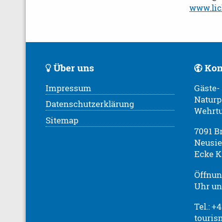
www.lic
Über uns
Kon
Impressum
Gäste-
Naturp
Datenschutzerklärung
Wehrt
Sitemap
7091 B
Neusie
Ecke K
Öffnung
Uhr und
Tel.: +
touris