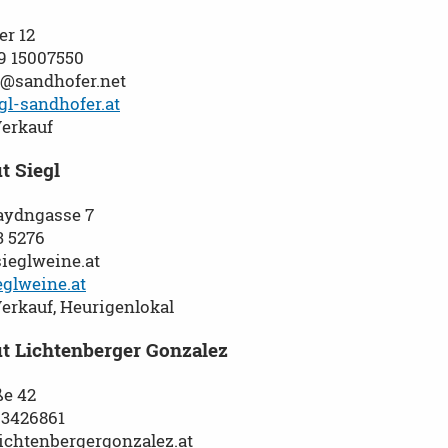
r 12
99 15007550
@sandhofer.net
l-sandhofer.at
Verkauf
t Siegl
aydngasse 7
3 5276
sieglweine.at
glweine.at
Verkauf, Heurigenlokal
t Lichtenberger Gonzalez
ße 42
 3426861
lichtenbergergonzalez.at