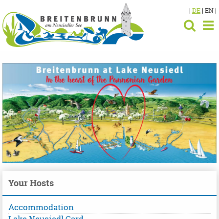
|
DE
| EN |
Your Hosts
Accommodation